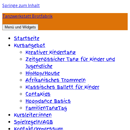
Springe zum Inhalt
Tanzwerkstatt Brotfabrik
Menü und Widgets
Startseite
Kursangebot
Kreativer Kindertanz
Zeitgenössicher Tanz für Kinder und
Jugendliche
HipHop/House
Afrikanisches Trommeln
Klassisches Ballett für Kinder
ContaKids
Hoopdance Basics
FamilienTanzTag
Kursleiter:innen
Spielregeln/AGB
Kontakt/Impressum